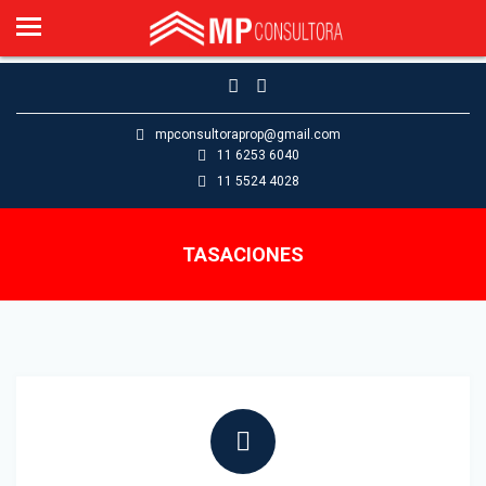
Inicio
INICIO
Alquiler
PROPIEDADES
Venta
Tasaciones
mpconsultoraprop@gmail.com
EMPRENDIMIENTOS
11 6253 6040
Contacto
11 5524 4028
MP NEWS
TASACIONES
TASACIONES
CONTACTO